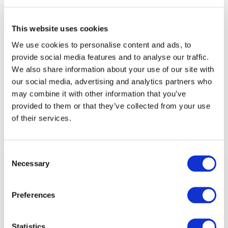
verbessert das Kundenerlebnis und 
verschafft einen Wettbewerbsvorteil. 
EasyTranslate HumanAI bietet gut 
übersetzte Produktbeschreibungen, 
This website uses cookies
verbessertes SEO und markengerechte 
Kommunikation, sodass deine Marke 
We use cookies to personalise content and ads, to
ihr Zielpublikum erreicht, egal wo sie 
sich befinden.
provide social media features and to analyse our traffic.
Weitere Informationen
We also share information about your use of our site with
our social media, advertising and analytics partners who
may combine it with other information that you’ve
provided to them or that they’ve collected from your use
of their services.
Consent
Necessary
Selection
Deine Daten sind bei uns 
Preferences
sicher
Der Schutz deiner Dateien und persönlichen 
Statistics
Informationen hat für uns höchste Priorität. Deine Daten 