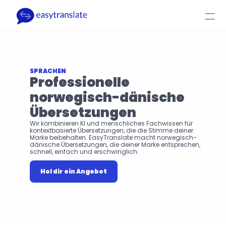
Select Language
DE
Log-In
Hol dir ein Angebot
Produkt
Ressourcen
Firma
Preise
SPRACHEN
Professionelle 
norwegisch-dänische 
Übersetzungen
Wir kombinieren KI und menschliches Fachwissen für 
kontextbasierte Übersetzungen, die die Stimme deiner 
Marke beibehalten. EasyTranslate macht norwegisch-
dänische Übersetzungen, die deiner Marke entsprechen, 
schnell, einfach und erschwinglich.
Hol dir ein Angebot