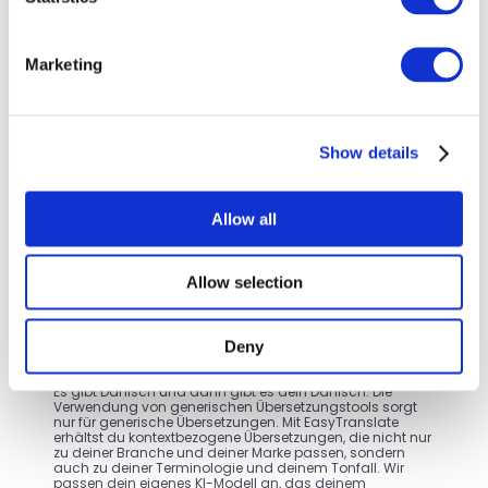
bleiben sicher, konform und unter deiner Kontrolle.
Single sign-on
Marketing
Jährliche ISO 27001 Prüfung
Show details
DSGVO-Konformität
Allow all
Allow selection
Deny
Dänisch vs DEIN Dänisch
Es gibt Dänisch und dann gibt es dein Dänisch. Die 
Verwendung von generischen Übersetzungstools sorgt 
nur für generische Übersetzungen. Mit EasyTranslate 
erhältst du kontextbezogene Übersetzungen, die nicht nur 
zu deiner Branche und deiner Marke passen, sondern 
auch zu deiner Terminologie und deinem Tonfall. Wir 
passen dein eigenes KI-Modell an, das deinem 