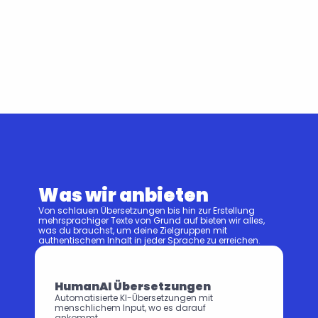
Was wir anbieten
Von schlauen Übersetzungen bis hin zur Erstellung 
mehrsprachiger Texte von Grund auf bieten wir alles, 
was du brauchst, um deine Zielgruppen mit 
authentischem Inhalt in jeder Sprache zu erreichen.
HumanAI Übersetzungen
Automatisierte KI-Übersetzungen mit 
menschlichem Input, wo es darauf 
ankommt