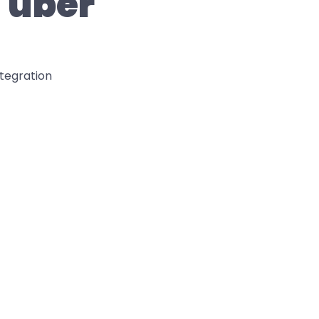
über 
tegration
Dropbox
Behalte die Struktur bei, sodass 
Übersetzungen direkt in deinen 