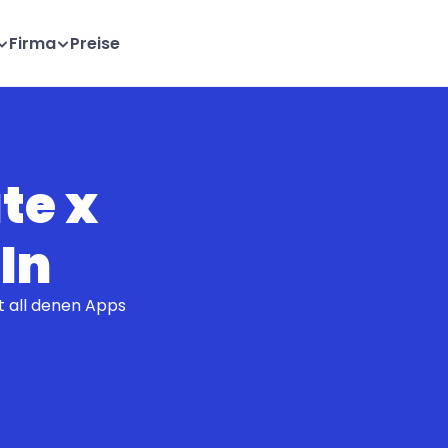
Firma
Preise
e x 
In
 all denen Apps 