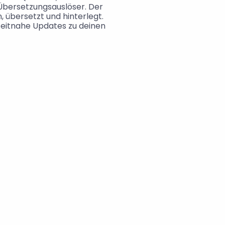
bersetzungsauslöser. Der 
 übersetzt und hinterlegt. 
zeitnahe Updates zu deinen 
Automatisiere
Automatische Übersetz
Managen
Verwalte alle deine Üb
Ort