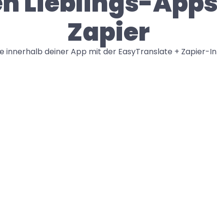
n Lieblings-Apps 
Zapier
e innerhalb deiner App mit der EasyTranslate + Zapier-In
OneDrive
Lass deine Online-Dokumente 
sofort in die Sprachen deiner Wahl 