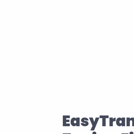
Sparen
Spare Zeit und Geld un
Copy-Paste-Arbeit kom
EasyTran