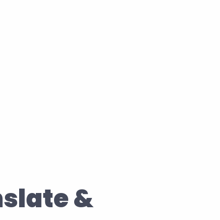
d werde die manuelle 
plett los!
slate & 