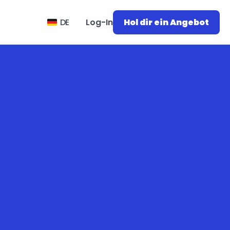
Select Language
DE
Log-In
Hol dir ein Angebot