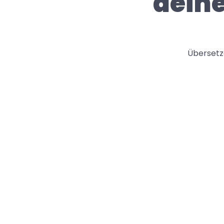
deine
Übersetz
Google Drive
Richte einen automatisierten 
Übersetzungsprozess für deine 