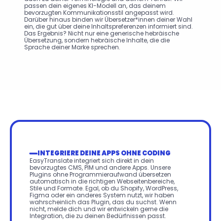
passen dein eigenes KI-Modell an, das deinem 
bevorzugten Kommunikationsstil angepasst wird. 
Darüber hinaus binden wir Übersetzer*innen deiner Wahl 
ein, die gut über deine Inhaltspreferenzen informiert sind. 
Das Ergebnis? Nicht nur eine generische hebräische 
Übersetzung, sondern hebräische Inhalte, die die 
Sprache deiner Marke sprechen.
INTEGRIERE DEINE APPS OHNE CODING
EasyTranslate integriert sich direkt in dein 
bevorzugtes CMS, PIM und andere Apps. Unsere 
Plugins ohne Programmieraufwand übersetzen 
automatisch in die richtigen Webseitenbereiche, 
Stile und Formate. Egal, ob du Shopify, WordPress, 
Figma oder ein anderes System nutzt, wir haben 
wahrscheinlich das Plugin, das du suchst. Wenn 
nicht, melde dich und wir entwickeln gerne die 
Integration, die zu deinen Bedürfnissen passt.