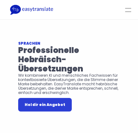
Select Language
DE
Log-In
Hol dir ein Angebot
Produkt
Ressourcen
Firma
Preise
SPRACHEN
Professionelle 
Hebräisch-
Übersetzungen
Wir kombinieren KI und menschliches Fachwissen für 
kontextbasierte Übersetzungen, die die Stimme deiner 
Marke beibehalten. EasyTranslate macht hebräische 
Übersetzungen, die deiner Marke entsprechen, schnell, 
einfach und erschwinglich.
Hol dir ein Angebot