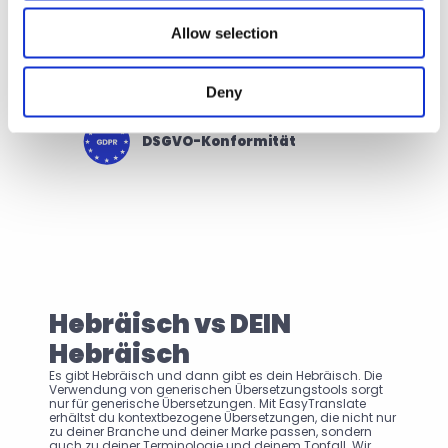
Single sign-on
Allow selection
Jährliche ISO 27001 Prüfung
Deny
DSGVO-Konformität
Hebräisch vs DEIN 
Hebräisch
Es gibt Hebräisch und dann gibt es dein Hebräisch. Die 
Verwendung von generischen Übersetzungstools sorgt 
nur für generische Übersetzungen. Mit EasyTranslate 
erhältst du kontextbezogene Übersetzungen, die nicht nur 
zu deiner Branche und deiner Marke passen, sondern 
auch zu deiner Terminologie und deinem Tonfall. Wir 