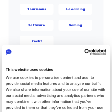
Tourismus
E-Learning
Software
Gaming
Recht
This website uses cookies
We use cookies to personalise content and ads, to
E-Commerce- & 
provide social media features and to analyse our traffic.
Einzelhandelsübersetz
We also share information about your use of our site with
ungen
our social media, advertising and analytics partners who
Übersetze deine E-Commerce-Website 
und deinen Webshop für die globale 
may combine it with other information that you’ve
Expansion. Lokalisierung im E-
provided to them or that they’ve collected from your use
Commerce schafft Kundenvertrauen, 
verbessert das Kundenerlebnis und 