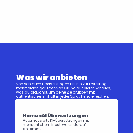
Was wir anbieten
Von schlauen Übersetzungen bis hin zur Erstellung 
mehrsprachiger Texte von Grund auf bieten wir alles, 
was du brauchst, um deine Zielgruppen mit 
authentischem Inhalt in jeder Sprache zu erreichen.
HumanAI Übersetzungen
Automatisierte KI-Übersetzungen mit 
menschlichem Input, wo es darauf 
ankommt