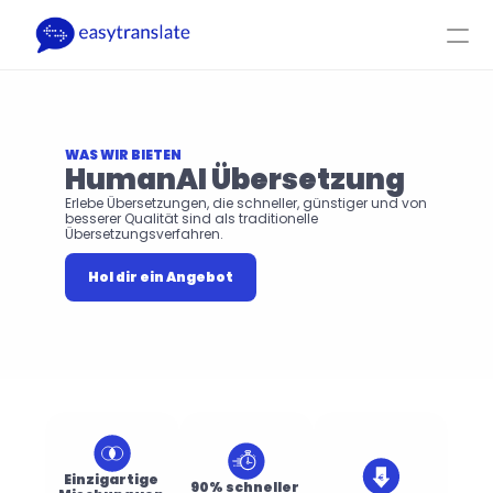
Select Language
DE
Log-In
Hol dir ein Angebot
Produkt
Ressourcen
Firma
Preise
WAS WIR BIETEN
HumanAI Übersetzung
Erlebe Übersetzungen, die schneller, günstiger und von 
besserer Qualität sind als traditionelle 
Übersetzungsverfahren.
Hol dir ein Angebot
Einzigartige 
90% schneller 