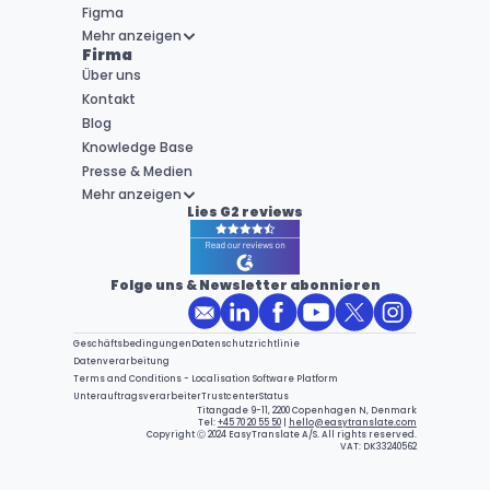
Figma
Mehr anzeigen
Firma
Über uns
Kontakt
Blog
Knowledge Base
Presse & Medien
Mehr anzeigen
Lies G2 reviews
Folge uns & Newsletter abonnieren
Geschäftsbedingungen
Datenschutzrichtlinie
Datenverarbeitung
Terms and Conditions - Localisation Software Platform
Unterauftragsverarbeiter
Trustcenter
Status
Titangade 9-11, 2200 Copenhagen N, Denmark
Tel: 
+45 70 20 55 50
 | 
hello@easytranslate.com
Copyright Ⓒ 2024 EasyTranslate A/S. All rights reserved.
VAT: DK33240562