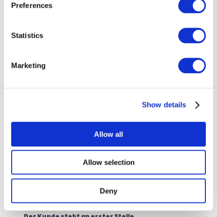
Preferences
Statistics
Marketing
Benutzer*innen lieben 
uns
Show details
Allow all
Ausgezeichneter Service und 
Allow selection
großartige Übersetzung
Die Software ist einfach zu nutzen und das Serviceteam 
unterstützt dich jederzeit, falls nötig.
Lotte N. L.
Deny
Mitbegründer & SaaS Lead
Helion B2B
Der Kunde steht an erster Stelle