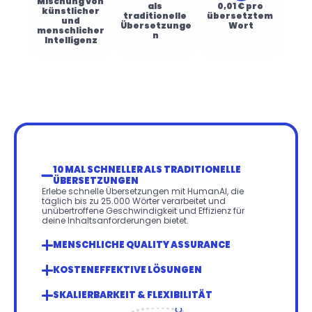
Mischung von 
als 
0,01 € pro 
künstlicher 
traditionelle 
übersetztem 
und 
Übersetzunge
Wort
menschlicher 
n
Intelligenz
10 MAL SCHNELLER ALS TRADITIONELLE 
ÜBERSETZUNGEN
Erlebe schnelle Übersetzungen mit HumanAI, die 
täglich bis zu 25.000 Wörter verarbeitet und 
unübertroffene Geschwindigkeit und Effizienz für 
deine Inhaltsanforderungen bietet.
MENSCHLICHE QUALITY ASSURANCE
KOSTENEFFEKTIVE LÖSUNGEN
SKALIERBARKEIT & FLEXIBILITÄT