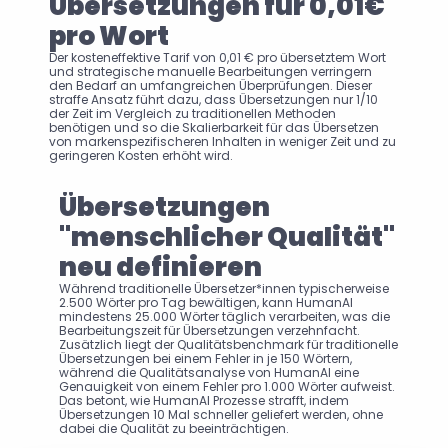
Übersetzungen für 0,01€ 
pro Wort
Der kosteneffektive Tarif von 0,01 € pro übersetztem Wort 
und strategische manuelle Bearbeitungen verringern 
den Bedarf an umfangreichen Überprüfungen. Dieser 
straffe Ansatz führt dazu, dass Übersetzungen nur 1/10 
der Zeit im Vergleich zu traditionellen Methoden 
benötigen und so die Skalierbarkeit für das Übersetzen 
von markenspezifischeren Inhalten in weniger Zeit und zu 
geringeren Kosten erhöht wird.
Übersetzungen 
"menschlicher Qualität" 
neu definieren
Während traditionelle Übersetzer*innen typischerweise 
2.500 Wörter pro Tag bewältigen, kann HumanAI 
mindestens 25.000 Wörter täglich verarbeiten, was die 
Bearbeitungszeit für Übersetzungen verzehnfacht. 
Zusätzlich liegt der Qualitätsbenchmark für traditionelle 
Übersetzungen bei einem Fehler in je 150 Wörtern, 
während die Qualitätsanalyse von HumanAI eine 
Genauigkeit von einem Fehler pro 1.000 Wörter aufweist. 
Das betont, wie HumanAI Prozesse strafft, indem 
Übersetzungen 10 Mal schneller geliefert werden, ohne 
dabei die Qualität zu beeinträchtigen.