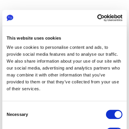
This website uses cookies
Die wichstigsten Vorteile 
We use cookies to personalise content and ads, to
provide social media features and to analyse our traffic.
von HumanAI
We also share information about your use of our site with
Markengerechte Inhalte in 
our social media, advertising and analytics partners who
jeder Sprache
may combine it with other information that you’ve
provided to them or that they’ve collected from your use
Senkt Übersetzungskosten 
und -zeit um 90%
of their services.
Sicherheit menschlicher 
Qualität
Consent
Necessary
Selection