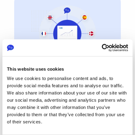
This website uses cookies
EasyTranslate
21.04.2022
We use cookies to personalise content and ads, to
The Growth Companies of the Future 
provide social media features and to analyse our traffic.
Are Masters of Language
We also share information about your use of our site with
our social media, advertising and analytics partners who
may combine it with other information that you’ve
provided to them or that they’ve collected from your use
of their services.