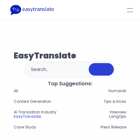
Select Language
DE
Log-In
Hol dir ein Angebot
Produkt
Ressourcen
Firma
Preise
EasyTranslate
Search...
Top Suggestions:
All
HumanAI
Content Generation
Tips & tricks
AI Translation Industry
Interview
EasyTranslate
LangOps
Case Study
Press Release