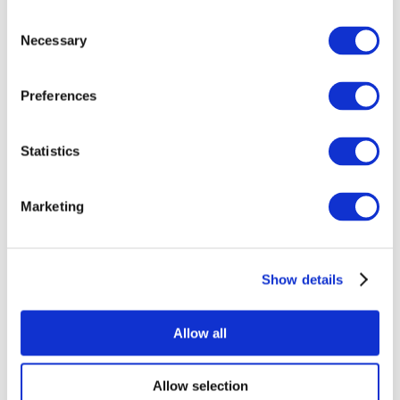
Consent
Necessary
Selection
Preferences
Statistics
EasyTranslate
05.02.2022
How EasyTranslate Helps You 
Overcome Internal Localisation 
Marketing
Challenges
Show details
Allow all
Allow selection