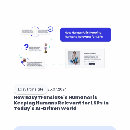
EasyTranslate
25.07.2024
How EasyTranslate's HumanAI is 
Keeping Humans Relevant for LSPs in 
Today's AI-Driven World