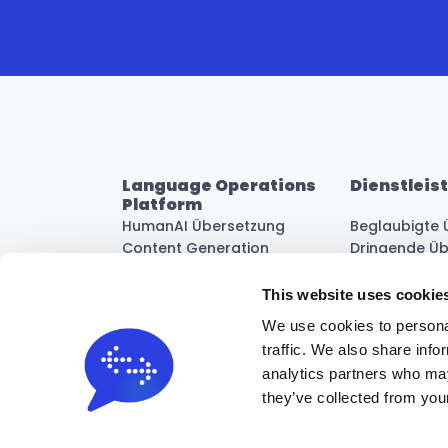
Language Operations 
Dienstleis
Platform
HumanAI Übersetzung
Beglaubigte 
Content Generation
Dringende Ü
Integrationen
Übersetzung
Content Pillars
Webseitenüb
This website uses cookie
Automatisierungs-Workflows
Korrekturles
We use cookies to personal
Mehr anzeigen
Mehr anzeig
traffic. We also share info
Lies G2 reviews
analytics partners who may
they’ve collected from your
Geschäftsbedingungen
Datenschutzrichtlinie
Datenverarbeit
Nutzungsbedingungen – Lokalisierungssoftware-Plattform
Tr