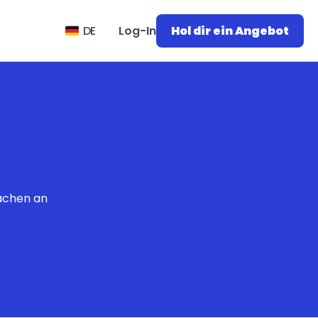
Select Language
DE
Log-In
Hol dir ein Angebot
rachen an