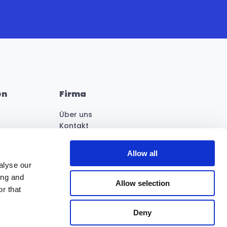
en
Firma
Über uns
Kontakt
Blog
Knowledge Base
Allow all
Presse & Medien
alyse our
Mehr anzeigen
ing and
Allow selection
Folge uns & Newsletter abonnieren
r that
Deny
Titangade 9-11, 2200 Copenhagen N, Denmark
Tel: 
+45 70 20 55 50
 | 
hello@easytranslate.com