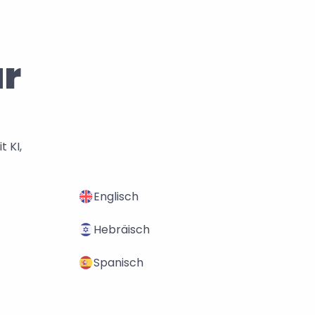
r 
KI, 
Englisch
Hebräisch
Spanisch