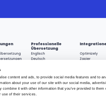
tungen
Professionelle 
Integration
Übersetzung
Übersetzung
Englisch
Optimizely
bersetzungen
Deutsch
Zapier
en
Dänisch
Blackbird
ersetzungen
Schwedisch
Shopify
s
ung
Norwegisch
Figma
ise content and ads, to provide social media features and to an
en
Mehr anzeigen
Mehr anzeigen
rmation about your use of our site with our social media, advertis
 combine it with other information that you’ve provided to them o
 use of their services.
ung
Unterauftragsverarbeiter
ustcenter
Status