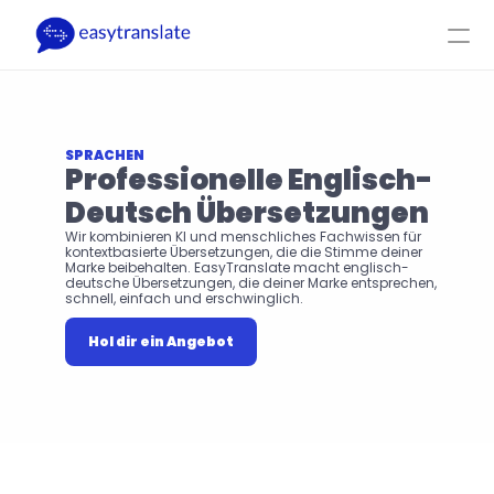
Select Language
DE
Log-In
Hol dir ein Angebot
Produkt
Ressourcen
Firma
Preise
SPRACHEN
Professionelle Englisch-
Deutsch Übersetzungen
Wir kombinieren KI und menschliches Fachwissen für 
kontextbasierte Übersetzungen, die die Stimme deiner 
Marke beibehalten. EasyTranslate macht englisch-
deutsche Übersetzungen, die deiner Marke entsprechen, 
schnell, einfach und erschwinglich.
Hol dir ein Angebot