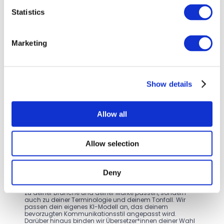
Single sign-on
Statistics
Jährliche ISO 27001 Prüfung
Marketing
DSGVO-Konformität
Show details
Allow all
Allow selection
Deutsch vs DEIN Deutsch
Es gibt Deutsch und dann gibt es dein Deutsch. Die 
Verwendung von generischen Übersetzungstools sorgt 
Deny
nur für generische Übersetzungen. Mit EasyTranslate 
erhältst du kontextbezogene Übersetzungen, die nicht nur 
zu deiner Branche und deiner Marke passen, sondern 
auch zu deiner Terminologie und deinem Tonfall. Wir 
passen dein eigenes KI-Modell an, das deinem 
bevorzugten Kommunikationsstil angepasst wird. 
Darüber hinaus binden wir Übersetzer*innen deiner Wahl 