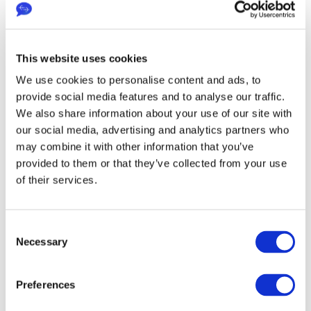
EasyTranslate HumanAI bietet gut 
übersetzte Produktbeschreibungen, 
verbessertes SEO und markengerechte 
Kommunikation, sodass deine Marke 
ihr Zielpublikum erreicht, egal wo sie 
sich befinden.
This website uses cookies
Weitere Informationen
We use cookies to personalise content and ads, to
provide social media features and to analyse our traffic.
We also share information about your use of our site with
our social media, advertising and analytics partners who
may combine it with other information that you’ve
provided to them or that they’ve collected from your use
of their services.
Consent
Deine Daten sind bei uns 
Necessary
Selection
sicher
Der Schutz deiner Dateien und persönlichen 
Preferences
Informationen hat für uns höchste Priorität. Deine Daten 
bleiben sicher, konform und unter deiner Kontrolle.