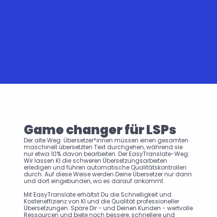
Game changer für LSPs
Der alte Weg: Übersetzer*innen müssen einen gesamten 
maschinell übersetzten Text durchgehen, während sie 
nur etwa 10% davon bearbeiten. Der EasyTranslate-Weg: 
Wir lassen KI die schweren Übersetzungsarbeiten 
erledigen und führen automatische Qualitätskontrollen 
durch. Auf diese Weise werden Deine Übersetzer nur dann 
und dort eingebunden, wo es darauf ankommt.
Mit EasyTranslate erhältst Du die Schnelligkeit und 
Kosteneffizienz von KI und die Qualität professioneller 
Übersetzungen. Spare Dir - und Deinen Kunden - wertvolle 
Ressourcen und biete noch bessere, schnellere und 