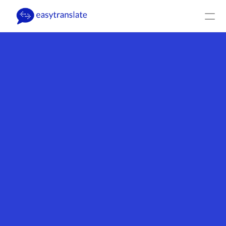
Select Language
DE
Log-In
Hol dir ein Angebot
Produkt
Ressourcen
Firma
Preise