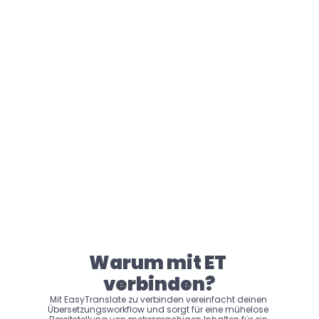
Auf deine 
Bedürfnisse 
zugeschnitten
Wähle Übersetzer*innen, 
Zielsprachen, 
Projektreihenfolge, Preise und 
automatische 
Übersetzungspläne, die 
deinen Vorlieben entsprechen.
Warum mit ET 
verbinden?
Mit EasyTranslate zu verbinden vereinfacht deinen 
Übersetzungsworkflow und sorgt für eine mühelose 