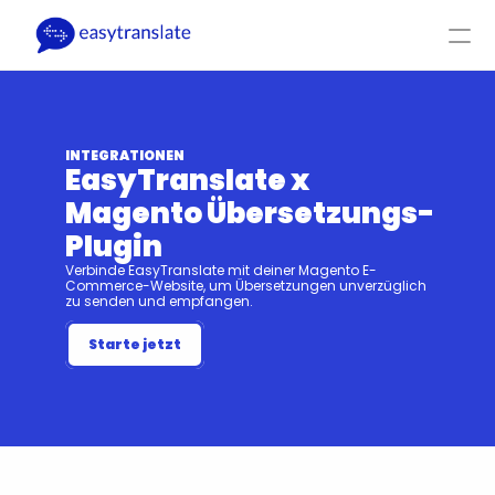
Select Language
DE
Log-In
Hol dir ein Angebot
Produkt
Ressourcen
Firma
Preise
INTEGRATIONEN
EasyTranslate x 
Magento Übersetzungs-
Plugin
Verbinde EasyTranslate mit deiner Magento E-
Commerce-Website, um Übersetzungen unverzüglich 
zu senden und empfangen.
Starte jetzt