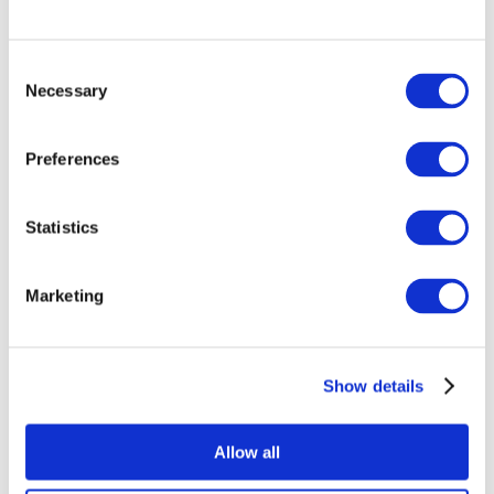
und entsprechend deinem 
individuellen Workflow 
übersetzt, ohne dass du deine 
Seite verlassen musst.
Consent
Necessary
Selection
Preferences
Statistics
Planen deinen 
Content voraus
Plane im voraus, wann du 
deine mehrsprachigen 
Marketing
Inhalte einsetzen möchtest.
Show details
Allow all