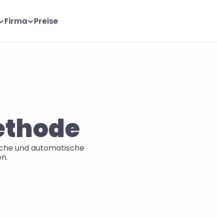
Firma
Preise
ethode
liche und automatische 
en.