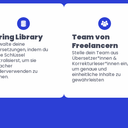
ring Library
Team von 
Freelancern
alte deine 
rsetzungen, indem du 
Stelle dein Team aus 
e Schlüssel 
Übersetzer*innen & 
ralisierst, um sie 
Korrekturleser*innen ein, 
acher 
um genaue und 
derverwenden zu 
einheitliche Inhalte zu 
nen.
gewährleisten