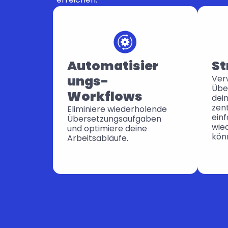
Automatisier
St
ungs-
Verw
Übe
Workflows
dein
zent
Eliminiere wiederholende 
einf
Übersetzungsaufgaben 
wie
und optimiere deine 
kön
Arbeitsabläufe.