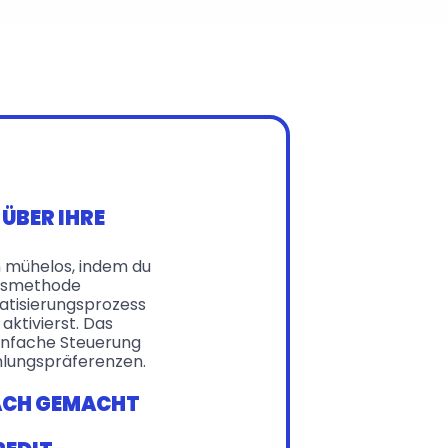
ÜBER IHRE 
 mühelos, indem du 
gsmethode 
tisierungsprozess 
ktivierst. Das 
infache Steuerung 
hlungspräferenzen.
ACH GEMACHT