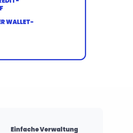
REDIT-
F 
ER WALLET-
Einfache Verwaltung