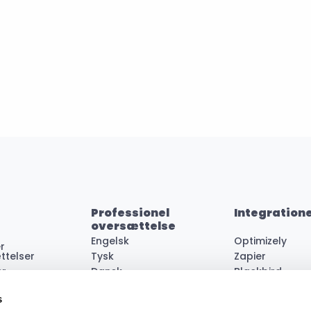
Professionel 
Integration
oversættelse


Engelsk
Optimizely
r
ttelser
Tysk
Zapier
er
Dansk
Blackbird
rsættelser
Svensk
Shopify
s
ning
Norsk
Figma