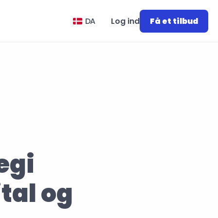
Select Language
DA
Log ind
Få et tilbud
gi 
tal og 