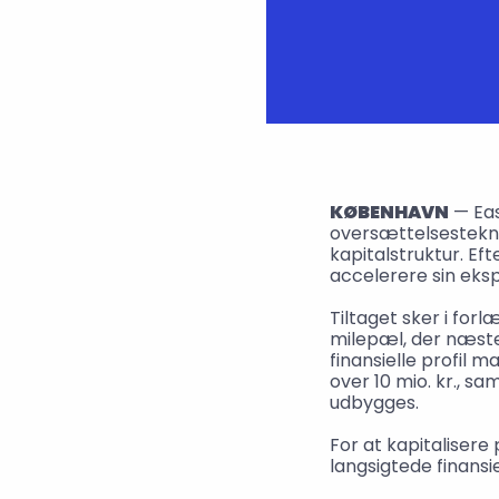
KØBENHAVN
 — Ea
oversættelsesteknol
kapitalstruktur. Ef
accelerere sin eks
Tiltaget sker i for
milepæl, der næsten
finansielle profil 
over 10 mio. kr., s
udbygges.
For at kapitaliser
langsigtede finansi