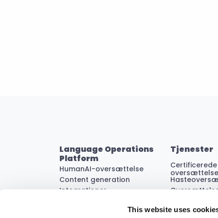
Language Operations 
Tjenester
Platform
Certificerede 
HumanAI-oversættelse
oversættelse
Content generation
Hasteoversæ
Integrationer
Oversættels
Content pillars
Website-ove
This website uses cookie
Automatiske workflows
Korrekturlæs