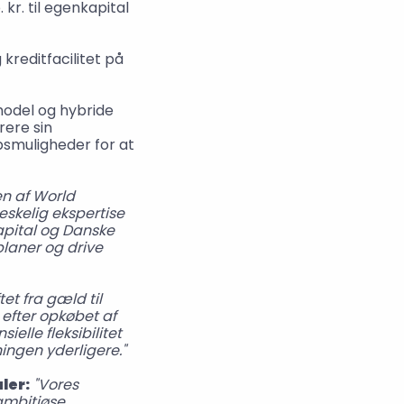
kr. til egenkapital 
reditfacilitet på 
model og hybride 
ere sin 
smuligheder for at 
n af World 
skelig ekspertise 
apital og Danske 
laner og drive 
ftet fra gæld til 
efter opkøbet af 
lle fleksibilitet 
ingen yderligere."
ler:
"Vores 
mbitiøse 