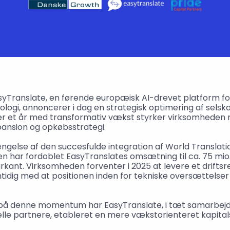
syTranslate, en førende europæisk AI-drevet platform for
ogi, annoncerer i dag en strategisk optimering af selska
ter et år med transformativ vækst styrker virksomheden n
pansion og opkøbsstrategi.
længelse af den succesfulde integration af World Translatio
 har fordoblet EasyTranslates omsætning til ca. 75 mio. 
markant. Virksomheden forventer i 2025 at levere et driftsr
amtidig med at positionen inden for tekniske oversættelser
e på denne momentum har EasyTranslate, i tæt samarbejd
elle partnere, etableret en mere vækstorienteret kapital