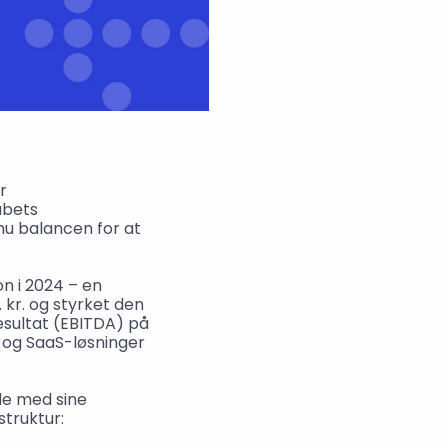
 
bets 
u balancen for at 
n i 2024 – en 
kr. og styrket den 
esultat (EBITDA) på 
 og SaaS-løsninger 
e med sine 
struktur: