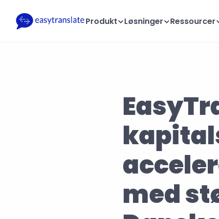
Produkt
Løsninger
Ressourcer
EasyTra
kapital
acceler
med stø