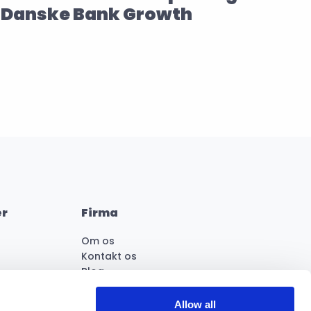
Danske Bank Growth
er
Firma
Om os
Kontakt os
Blog
Knowledge Base
Presse og medier
Allow all